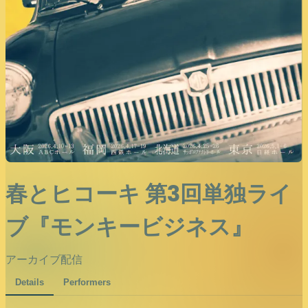
春とヒコーキ 第3回単独ライ
ブ『モンキービジネス』
アーカイブ配信
Details
Performers